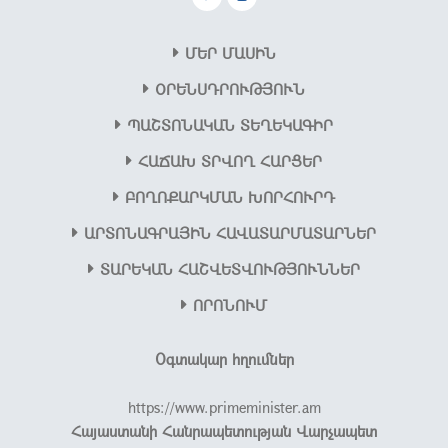
ՄԵՐ ՄԱՍԻՆ
OՐԵՆՍԴՐՈՒԹՅՈՒՆ
ՊԱՇՏՈՆԱԿԱՆ ՏԵՂԵԿԱԳԻՐ
ՀԱՃԱԽ ՏՐՎՈՂ ՀԱՐՑԵՐ
ԲՈՂՈՔԱՐԿՄԱՆ ԽՈՐՀՈՒՐԴ
ԱՐՏՈՆԱԳՐԱՅԻՆ ՀԱՎԱՏԱՐՄԱՏԱՐՆԵՐ
ՏԱՐԵԿԱՆ ՀԱՇՎԵՏՎՈՒԹՅՈՒՆՆԵՐ
ՈՐՈՆՈՒՄ
Օգտակար հղումներ
https://www.primeminister.am
Հայաստանի Հանրապետության Վարչապետ