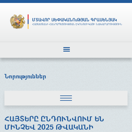
Նորություններ
ՀԱՅՏԵՐԸ ԸՆԴՈՒՆՎՈՒՄ ԵՆ
ՄԻՆՉԵՎ 2025 ԹՎԱԿԱՆԻ