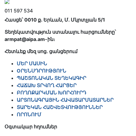
011 597 534
Հասցե՝ 0010 ք. Երևան, Մ. Մկրտչյան 5/1
Տեղեկատվություն ստանալու հարցումները՝
armpat@aipa.am-
ին։
Հետևեք մեզ սոց․ ցանցերում
ՄԵՐ ՄԱՍԻՆ
OՐԵՆՍԴՐՈՒԹՅՈՒՆ
ՊԱՇՏՈՆԱԿԱՆ ՏԵՂԵԿԱԳԻՐ
ՀԱՃԱԽ ՏՐՎՈՂ ՀԱՐՑԵՐ
ԲՈՂՈՔԱՐԿՄԱՆ ԽՈՐՀՈՒՐԴ
ԱՐՏՈՆԱԳՐԱՅԻՆ ՀԱՎԱՏԱՐՄԱՏԱՐՆԵՐ
ՏԱՐԵԿԱՆ ՀԱՇՎԵՏՎՈՒԹՅՈՒՆՆԵՐ
ՈՐՈՆՈՒՄ
Օգտակար հղումներ