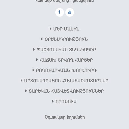
ՄԵՐ ՄԱՍԻՆ
OՐԵՆՍԴՐՈՒԹՅՈՒՆ
ՊԱՇՏՈՆԱԿԱՆ ՏԵՂԵԿԱԳԻՐ
ՀԱՃԱԽ ՏՐՎՈՂ ՀԱՐՑԵՐ
ԲՈՂՈՔԱՐԿՄԱՆ ԽՈՐՀՈՒՐԴ
ԱՐՏՈՆԱԳՐԱՅԻՆ ՀԱՎԱՏԱՐՄԱՏԱՐՆԵՐ
ՏԱՐԵԿԱՆ ՀԱՇՎԵՏՎՈՒԹՅՈՒՆՆԵՐ
ՈՐՈՆՈՒՄ
Օգտակար հղումներ